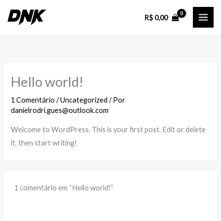
Ir
R$
0,00
para
o
conteúdo
Hello world!
1 Comentário
/
Uncategorized
/ Por
danielrodri.gues@outlook.com
Welcome to WordPress. This is your first post. Edit or delete
it, then start writing!
1 comentário em “Hello world!”